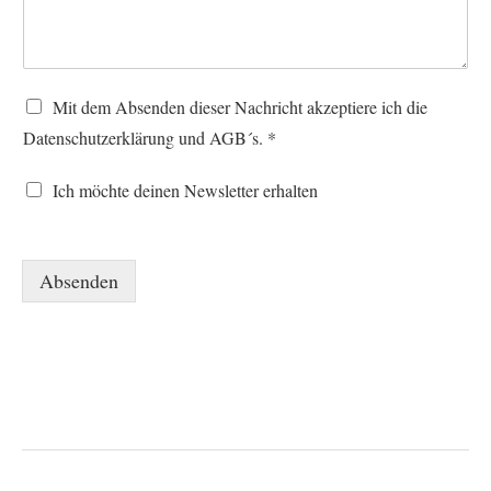
C
Mit dem Absenden dieser Nachricht akzeptiere ich die
h
Datenschutzerklärung und AGB´s. *
e
c
C
k
Ich möchte deinen Newsletter erhalten
h
b
e
o
c
x
k
e
Absenden
b
n
o
*
x
e
n